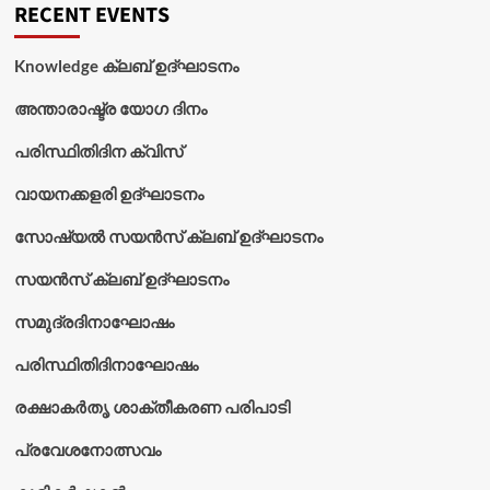
RECENT EVENTS
Knowledge ക്ലബ് ഉദ്‌ഘാടനം
അന്താരാഷ്ട്ര യോഗ ദിനം
പരിസ്ഥിതിദിന ക്വിസ്
വായനക്കളരി ഉദ്‌ഘാടനം
സോഷ്യൽ സയൻസ് ക്ലബ് ഉദ്‌ഘാടനം
സയൻസ് ക്ലബ് ഉദ്‌ഘാടനം
സമുദ്രദിനാഘോഷം
പരിസ്ഥിതിദിനാഘോഷം
രക്ഷാകർതൃ ശാക്തീകരണ പരിപാടി
പ്രവേശനോത്സവം