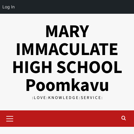
Log In
Skip
MARY
to
content
IMMACULATE
HIGH SCHOOL
Poomkavu
: L O V E : K N O W L E D G E : S E R V I C E :
Primary
Menu