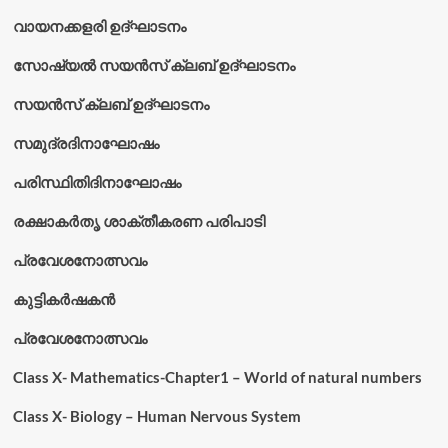
വായനക്കളരി ഉദ്‌ഘാടനം
സോഷ്യൽ സയൻസ് ക്ലബ് ഉദ്‌ഘാടനം
സയൻസ് ക്ലബ് ഉദ്‌ഘാടനം
സമുദ്രദിനാഘോഷം
പരിസ്ഥിതിദിനാഘോഷം
രക്ഷാകർതൃ ശാക്തീകരണ പരിപാടി
പ്രവേശനോത്സവം
കുട്ടികര്‍ഷകന്‍
പ്രവേശനോത്സവം
Class X- Mathematics-Chapter1 – World of natural numbers
Class X- Biology – Human Nervous System