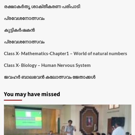
രക്ഷാകർതൃ ശാക്തീകരണ പരിപാടി
പ്രവേശനോത്സവം
കുട്ടികര്‍ഷകന്‍
പ്രവേശനോത്സവം
Class X- Mathematics-Chapter1 – World of natural numbers
Class X- Biology – Human Nervous System
ജവഹർ ബാലഭവൻ കലോത്സവം ജേതാക്കൾ
You may have missed