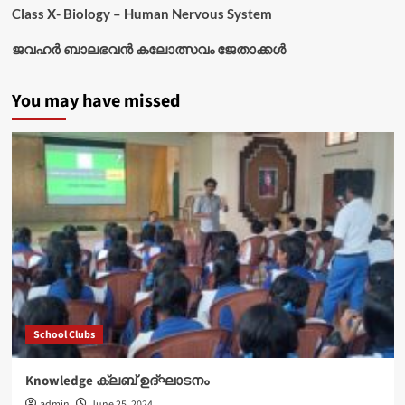
Class X- Biology – Human Nervous System
ജവഹർ ബാലഭവൻ കലോത്സവം ജേതാക്കൾ
You may have missed
School Clubs
Knowledge ക്ലബ് ഉദ്‌ഘാടനം
admin
June 25, 2024