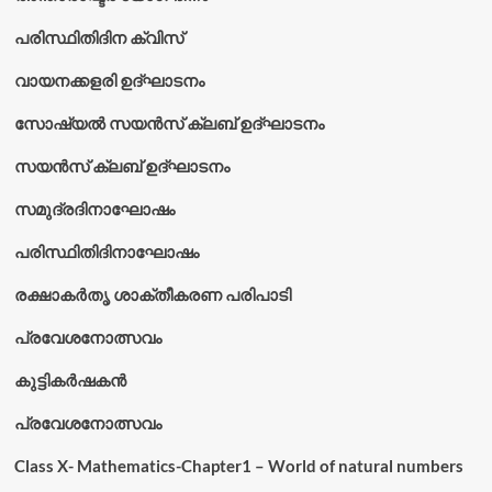
പരിസ്ഥിതിദിന ക്വിസ്
വായനക്കളരി ഉദ്‌ഘാടനം
സോഷ്യൽ സയൻസ് ക്ലബ് ഉദ്‌ഘാടനം
സയൻസ് ക്ലബ് ഉദ്‌ഘാടനം
സമുദ്രദിനാഘോഷം
പരിസ്ഥിതിദിനാഘോഷം
രക്ഷാകർതൃ ശാക്തീകരണ പരിപാടി
പ്രവേശനോത്സവം
കുട്ടികര്‍ഷകന്‍
പ്രവേശനോത്സവം
Class X- Mathematics-Chapter1 – World of natural numbers