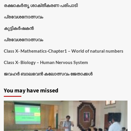
രക്ഷാകർതൃ ശാക്തീകരണ പരിപാടി
പ്രവേശനോത്സവം
കുട്ടികര്‍ഷകന്‍
പ്രവേശനോത്സവം
Class X- Mathematics-Chapter1 – World of natural numbers
Class X- Biology – Human Nervous System
ജവഹർ ബാലഭവൻ കലോത്സവം ജേതാക്കൾ
You may have missed