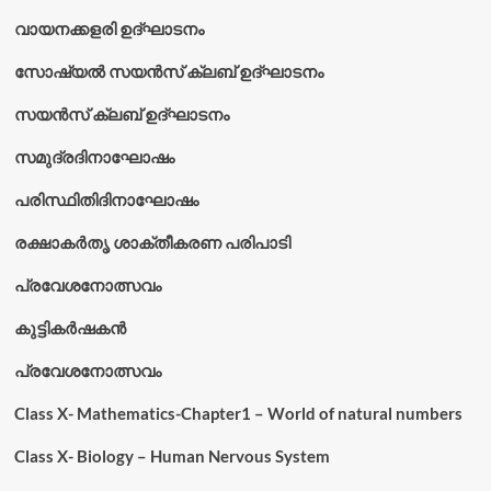
വായനക്കളരി ഉദ്‌ഘാടനം
സോഷ്യൽ സയൻസ് ക്ലബ് ഉദ്‌ഘാടനം
സയൻസ് ക്ലബ് ഉദ്‌ഘാടനം
സമുദ്രദിനാഘോഷം
പരിസ്ഥിതിദിനാഘോഷം
രക്ഷാകർതൃ ശാക്തീകരണ പരിപാടി
പ്രവേശനോത്സവം
കുട്ടികര്‍ഷകന്‍
പ്രവേശനോത്സവം
Class X- Mathematics-Chapter1 – World of natural numbers
Class X- Biology – Human Nervous System