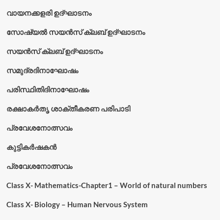
വായനക്കളരി ഉദ്‌ഘാടനം
സോഷ്യൽ സയൻസ് ക്ലബ് ഉദ്‌ഘാടനം
സയൻസ് ക്ലബ് ഉദ്‌ഘാടനം
സമുദ്രദിനാഘോഷം
പരിസ്ഥിതിദിനാഘോഷം
രക്ഷാകർതൃ ശാക്തീകരണ പരിപാടി
പ്രവേശനോത്സവം
കുട്ടികര്‍ഷകന്‍
പ്രവേശനോത്സവം
Class X- Mathematics-Chapter1 – World of natural numbers
Class X- Biology – Human Nervous System