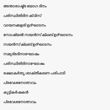
അന്താരാഷ്ട്ര യോഗ ദിനം
പരിസ്ഥിതിദിന ക്വിസ്
വായനക്കളരി ഉദ്‌ഘാടനം
സോഷ്യൽ സയൻസ് ക്ലബ് ഉദ്‌ഘാടനം
സയൻസ് ക്ലബ് ഉദ്‌ഘാടനം
സമുദ്രദിനാഘോഷം
പരിസ്ഥിതിദിനാഘോഷം
രക്ഷാകർതൃ ശാക്തീകരണ പരിപാടി
പ്രവേശനോത്സവം
കുട്ടികര്‍ഷകന്‍
പ്രവേശനോത്സവം