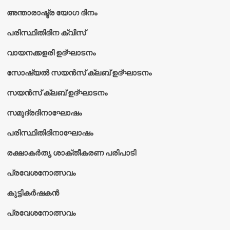
അന്താരാഷ്ട്ര യോഗ ദിനം
പരിസ്ഥിതിദിന ക്വിസ്
വായനക്കളരി ഉദ്‌ഘാടനം
സോഷ്യൽ സയൻസ് ക്ലബ് ഉദ്‌ഘാടനം
സയൻസ് ക്ലബ് ഉദ്‌ഘാടനം
സമുദ്രദിനാഘോഷം
പരിസ്ഥിതിദിനാഘോഷം
രക്ഷാകർതൃ ശാക്തീകരണ പരിപാടി
പ്രവേശനോത്സവം
കുട്ടികര്‍ഷകന്‍
പ്രവേശനോത്സവം