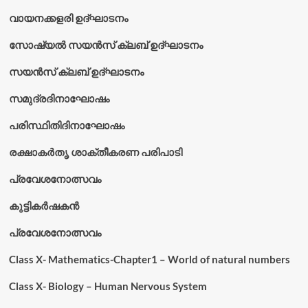
വായനക്കളരി ഉദ്‌ഘാടനം
സോഷ്യൽ സയൻസ് ക്ലബ് ഉദ്‌ഘാടനം
സയൻസ് ക്ലബ് ഉദ്‌ഘാടനം
സമുദ്രദിനാഘോഷം
പരിസ്ഥിതിദിനാഘോഷം
രക്ഷാകർതൃ ശാക്തീകരണ പരിപാടി
പ്രവേശനോത്സവം
കുട്ടികര്‍ഷകന്‍
പ്രവേശനോത്സവം
Class X- Mathematics-Chapter1 – World of natural numbers
Class X- Biology – Human Nervous System