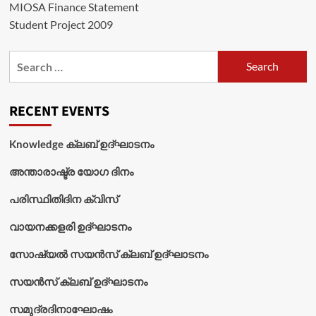
MIOSA Finance Statement
Student Project 2009
Search
for:
RECENT EVENTS
Knowledge ക്ലബ് ഉദ്‌ഘാടനം
അന്താരാഷ്ട്ര യോഗ ദിനം
പരിസ്ഥിതിദിന ക്വിസ്
വായനക്കളരി ഉദ്‌ഘാടനം
സോഷ്യൽ സയൻസ് ക്ലബ് ഉദ്‌ഘാടനം
സയൻസ് ക്ലബ് ഉദ്‌ഘാടനം
സമുദ്രദിനാഘോഷം