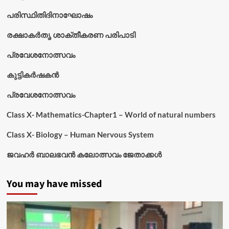
പരിസ്ഥിതിദിനാഘോഷം
രക്ഷാകർതൃ ശാക്തീകരണ പരിപാടി
പ്രവേശനോത്സവം
കുട്ടികര്‍ഷകന്‍
പ്രവേശനോത്സവം
Class X- Mathematics-Chapter1 – World of natural numbers
Class X- Biology – Human Nervous System
ജവഹർ ബാലഭവൻ കലോത്സവം ജേതാക്കൾ
You may have missed