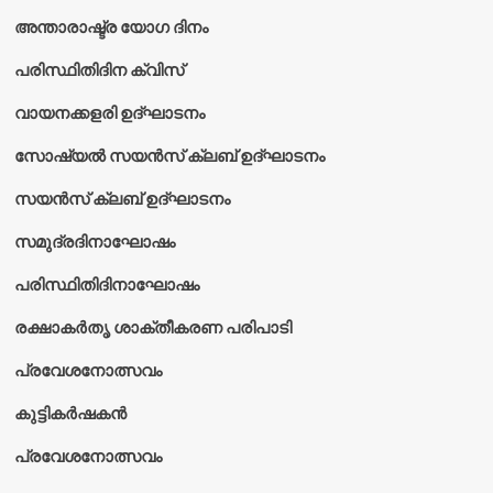
അന്താരാഷ്ട്ര യോഗ ദിനം
പരിസ്ഥിതിദിന ക്വിസ്
വായനക്കളരി ഉദ്‌ഘാടനം
സോഷ്യൽ സയൻസ് ക്ലബ് ഉദ്‌ഘാടനം
സയൻസ് ക്ലബ് ഉദ്‌ഘാടനം
സമുദ്രദിനാഘോഷം
പരിസ്ഥിതിദിനാഘോഷം
രക്ഷാകർതൃ ശാക്തീകരണ പരിപാടി
പ്രവേശനോത്സവം
കുട്ടികര്‍ഷകന്‍
പ്രവേശനോത്സവം