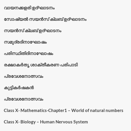
വായനക്കളരി ഉദ്‌ഘാടനം
സോഷ്യൽ സയൻസ് ക്ലബ് ഉദ്‌ഘാടനം
സയൻസ് ക്ലബ് ഉദ്‌ഘാടനം
സമുദ്രദിനാഘോഷം
പരിസ്ഥിതിദിനാഘോഷം
രക്ഷാകർതൃ ശാക്തീകരണ പരിപാടി
പ്രവേശനോത്സവം
കുട്ടികര്‍ഷകന്‍
പ്രവേശനോത്സവം
Class X- Mathematics-Chapter1 – World of natural numbers
Class X- Biology – Human Nervous System