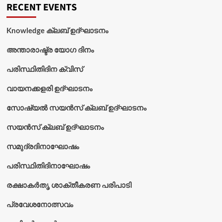
RECENT EVENTS
Knowledge ക്ലബ് ഉദ്‌ഘാടനം
അന്താരാഷ്ട്ര യോഗ ദിനം
പരിസ്ഥിതിദിന ക്വിസ്
വായനക്കളരി ഉദ്‌ഘാടനം
സോഷ്യൽ സയൻസ് ക്ലബ് ഉദ്‌ഘാടനം
സയൻസ് ക്ലബ് ഉദ്‌ഘാടനം
സമുദ്രദിനാഘോഷം
പരിസ്ഥിതിദിനാഘോഷം
രക്ഷാകർതൃ ശാക്തീകരണ പരിപാടി
പ്രവേശനോത്സവം