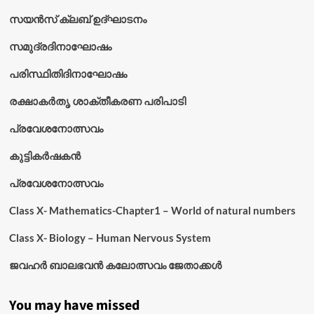
സയൻസ് ക്ലബ് ഉദ്‌ഘാടനം
സമുദ്രദിനാഘോഷം
പരിസ്ഥിതിദിനാഘോഷം
രക്ഷാകർതൃ ശാക്തീകരണ പരിപാടി
പ്രവേശനോത്സവം
കുട്ടികര്‍ഷകന്‍
പ്രവേശനോത്സവം
Class X- Mathematics-Chapter1 – World of natural numbers
Class X- Biology – Human Nervous System
ജവഹർ ബാലഭവൻ കലോത്സവം ജേതാക്കൾ
You may have missed