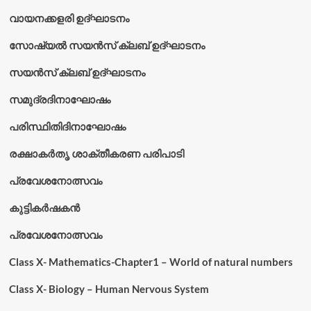
വായനക്കളരി ഉദ്‌ഘാടനം
സോഷ്യൽ സയൻസ് ക്ലബ് ഉദ്‌ഘാടനം
സയൻസ് ക്ലബ് ഉദ്‌ഘാടനം
സമുദ്രദിനാഘോഷം
പരിസ്ഥിതിദിനാഘോഷം
രക്ഷാകർതൃ ശാക്തീകരണ പരിപാടി
പ്രവേശനോത്സവം
കുട്ടികര്‍ഷകന്‍
പ്രവേശനോത്സവം
Class X- Mathematics-Chapter1 – World of natural numbers
Class X- Biology – Human Nervous System