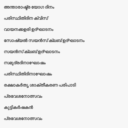
അന്താരാഷ്ട്ര യോഗ ദിനം
പരിസ്ഥിതിദിന ക്വിസ്
വായനക്കളരി ഉദ്‌ഘാടനം
സോഷ്യൽ സയൻസ് ക്ലബ് ഉദ്‌ഘാടനം
സയൻസ് ക്ലബ് ഉദ്‌ഘാടനം
സമുദ്രദിനാഘോഷം
പരിസ്ഥിതിദിനാഘോഷം
രക്ഷാകർതൃ ശാക്തീകരണ പരിപാടി
പ്രവേശനോത്സവം
കുട്ടികര്‍ഷകന്‍
പ്രവേശനോത്സവം