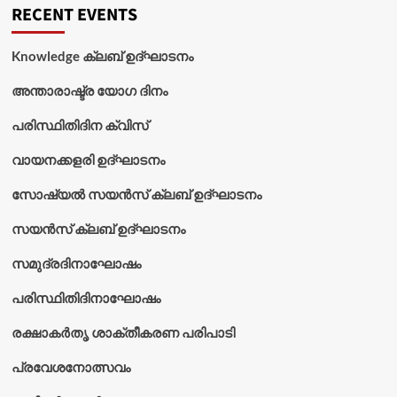
RECENT EVENTS
Knowledge ക്ലബ് ഉദ്‌ഘാടനം
അന്താരാഷ്ട്ര യോഗ ദിനം
പരിസ്ഥിതിദിന ക്വിസ്
വായനക്കളരി ഉദ്‌ഘാടനം
സോഷ്യൽ സയൻസ് ക്ലബ് ഉദ്‌ഘാടനം
സയൻസ് ക്ലബ് ഉദ്‌ഘാടനം
സമുദ്രദിനാഘോഷം
പരിസ്ഥിതിദിനാഘോഷം
രക്ഷാകർതൃ ശാക്തീകരണ പരിപാടി
പ്രവേശനോത്സവം