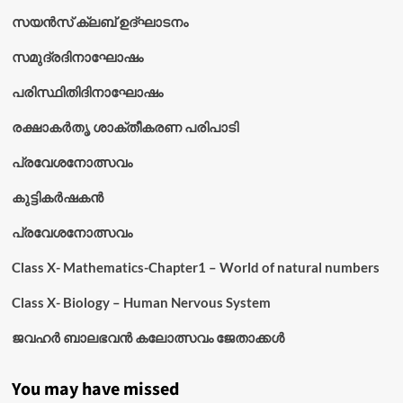
സയൻസ് ക്ലബ് ഉദ്‌ഘാടനം
സമുദ്രദിനാഘോഷം
പരിസ്ഥിതിദിനാഘോഷം
രക്ഷാകർതൃ ശാക്തീകരണ പരിപാടി
പ്രവേശനോത്സവം
കുട്ടികര്‍ഷകന്‍
പ്രവേശനോത്സവം
Class X- Mathematics-Chapter1 – World of natural numbers
Class X- Biology – Human Nervous System
ജവഹർ ബാലഭവൻ കലോത്സവം ജേതാക്കൾ
You may have missed