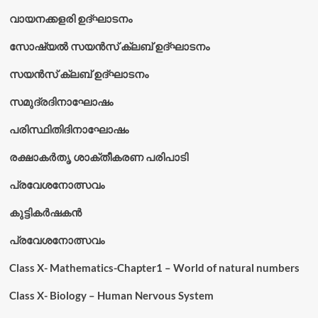
വായനക്കളരി ഉദ്‌ഘാടനം
സോഷ്യൽ സയൻസ് ക്ലബ് ഉദ്‌ഘാടനം
സയൻസ് ക്ലബ് ഉദ്‌ഘാടനം
സമുദ്രദിനാഘോഷം
പരിസ്ഥിതിദിനാഘോഷം
രക്ഷാകർതൃ ശാക്തീകരണ പരിപാടി
പ്രവേശനോത്സവം
കുട്ടികര്‍ഷകന്‍
പ്രവേശനോത്സവം
Class X- Mathematics-Chapter1 – World of natural numbers
Class X- Biology – Human Nervous System