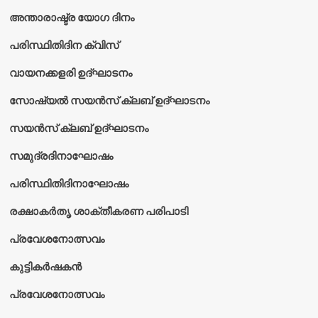
അന്താരാഷ്ട്ര യോഗ ദിനം
പരിസ്ഥിതിദിന ക്വിസ്
വായനക്കളരി ഉദ്‌ഘാടനം
സോഷ്യൽ സയൻസ് ക്ലബ് ഉദ്‌ഘാടനം
സയൻസ് ക്ലബ് ഉദ്‌ഘാടനം
സമുദ്രദിനാഘോഷം
പരിസ്ഥിതിദിനാഘോഷം
രക്ഷാകർതൃ ശാക്തീകരണ പരിപാടി
പ്രവേശനോത്സവം
കുട്ടികര്‍ഷകന്‍
പ്രവേശനോത്സവം