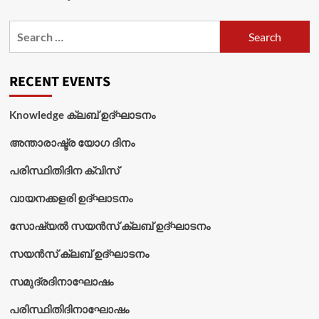
Search
for:
RECENT EVENTS
Knowledge ക്ലബ് ഉദ്‌ഘാടനം
അന്താരാഷ്ട്ര യോഗ ദിനം
പരിസ്ഥിതിദിന ക്വിസ്
വായനക്കളരി ഉദ്‌ഘാടനം
സോഷ്യൽ സയൻസ് ക്ലബ് ഉദ്‌ഘാടനം
സയൻസ് ക്ലബ് ഉദ്‌ഘാടനം
സമുദ്രദിനാഘോഷം
പരിസ്ഥിതിദിനാഘോഷം