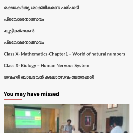
രക്ഷാകർതൃ ശാക്തീകരണ പരിപാടി
പ്രവേശനോത്സവം
കുട്ടികര്‍ഷകന്‍
പ്രവേശനോത്സവം
Class X- Mathematics-Chapter1 – World of natural numbers
Class X- Biology – Human Nervous System
ജവഹർ ബാലഭവൻ കലോത്സവം ജേതാക്കൾ
You may have missed