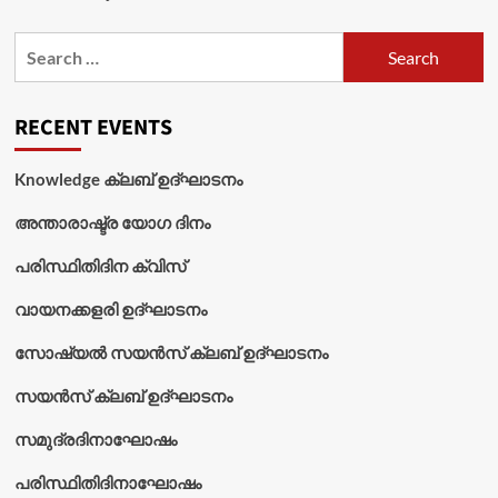
Search
for:
RECENT EVENTS
Knowledge ക്ലബ് ഉദ്‌ഘാടനം
അന്താരാഷ്ട്ര യോഗ ദിനം
പരിസ്ഥിതിദിന ക്വിസ്
വായനക്കളരി ഉദ്‌ഘാടനം
സോഷ്യൽ സയൻസ് ക്ലബ് ഉദ്‌ഘാടനം
സയൻസ് ക്ലബ് ഉദ്‌ഘാടനം
സമുദ്രദിനാഘോഷം
പരിസ്ഥിതിദിനാഘോഷം