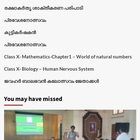
രക്ഷാകർതൃ ശാക്തീകരണ പരിപാടി
പ്രവേശനോത്സവം
കുട്ടികര്‍ഷകന്‍
പ്രവേശനോത്സവം
Class X- Mathematics-Chapter1 – World of natural numbers
Class X- Biology – Human Nervous System
ജവഹർ ബാലഭവൻ കലോത്സവം ജേതാക്കൾ
You may have missed