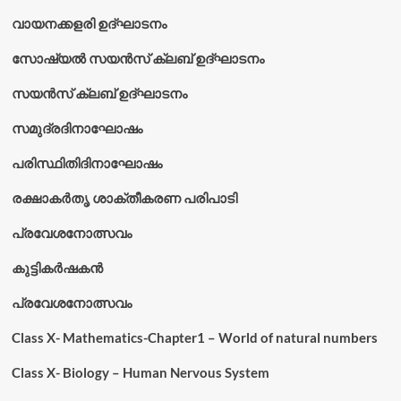
വായനക്കളരി ഉദ്‌ഘാടനം
സോഷ്യൽ സയൻസ് ക്ലബ് ഉദ്‌ഘാടനം
സയൻസ് ക്ലബ് ഉദ്‌ഘാടനം
സമുദ്രദിനാഘോഷം
പരിസ്ഥിതിദിനാഘോഷം
രക്ഷാകർതൃ ശാക്തീകരണ പരിപാടി
പ്രവേശനോത്സവം
കുട്ടികര്‍ഷകന്‍
പ്രവേശനോത്സവം
Class X- Mathematics-Chapter1 – World of natural numbers
Class X- Biology – Human Nervous System