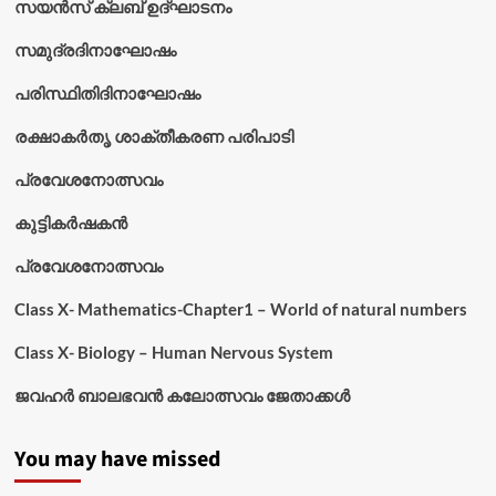
സയൻസ് ക്ലബ് ഉദ്‌ഘാടനം
സമുദ്രദിനാഘോഷം
പരിസ്ഥിതിദിനാഘോഷം
രക്ഷാകർതൃ ശാക്തീകരണ പരിപാടി
പ്രവേശനോത്സവം
കുട്ടികര്‍ഷകന്‍
പ്രവേശനോത്സവം
Class X- Mathematics-Chapter1 – World of natural numbers
Class X- Biology – Human Nervous System
ജവഹർ ബാലഭവൻ കലോത്സവം ജേതാക്കൾ
You may have missed