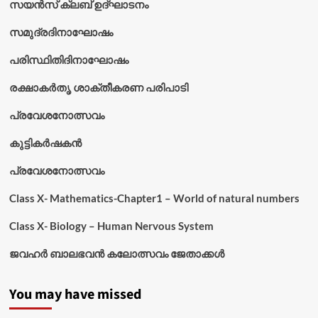
സയൻസ് ക്ലബ് ഉദ്‌ഘാടനം
സമുദ്രദിനാഘോഷം
പരിസ്ഥിതിദിനാഘോഷം
രക്ഷാകർതൃ ശാക്തീകരണ പരിപാടി
പ്രവേശനോത്സവം
കുട്ടികര്‍ഷകന്‍
പ്രവേശനോത്സവം
Class X- Mathematics-Chapter1 – World of natural numbers
Class X- Biology – Human Nervous System
ജവഹർ ബാലഭവൻ കലോത്സവം ജേതാക്കൾ
You may have missed