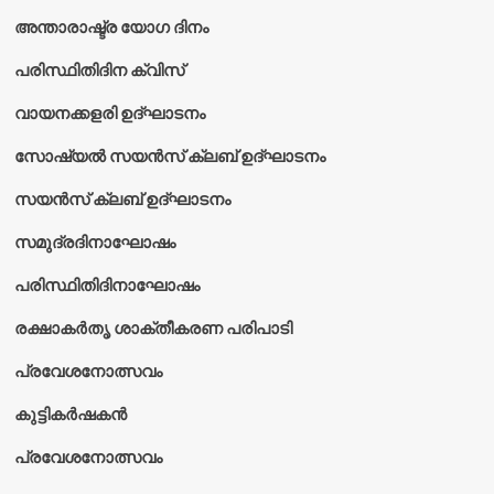
അന്താരാഷ്ട്ര യോഗ ദിനം
പരിസ്ഥിതിദിന ക്വിസ്
വായനക്കളരി ഉദ്‌ഘാടനം
സോഷ്യൽ സയൻസ് ക്ലബ് ഉദ്‌ഘാടനം
സയൻസ് ക്ലബ് ഉദ്‌ഘാടനം
സമുദ്രദിനാഘോഷം
പരിസ്ഥിതിദിനാഘോഷം
രക്ഷാകർതൃ ശാക്തീകരണ പരിപാടി
പ്രവേശനോത്സവം
കുട്ടികര്‍ഷകന്‍
പ്രവേശനോത്സവം