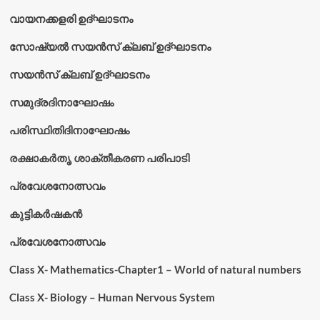
വായനക്കളരി ഉദ്‌ഘാടനം
സോഷ്യൽ സയൻസ് ക്ലബ് ഉദ്‌ഘാടനം
സയൻസ് ക്ലബ് ഉദ്‌ഘാടനം
സമുദ്രദിനാഘോഷം
പരിസ്ഥിതിദിനാഘോഷം
രക്ഷാകർതൃ ശാക്തീകരണ പരിപാടി
പ്രവേശനോത്സവം
കുട്ടികര്‍ഷകന്‍
പ്രവേശനോത്സവം
Class X- Mathematics-Chapter1 – World of natural numbers
Class X- Biology – Human Nervous System