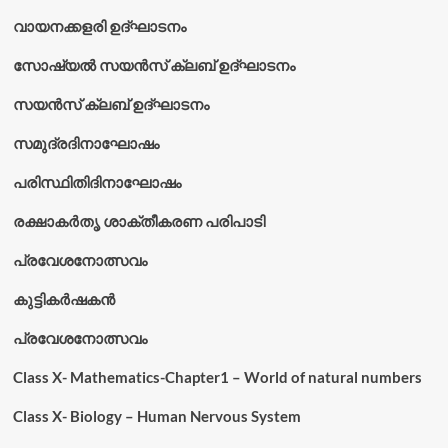
വായനക്കളരി ഉദ്‌ഘാടനം
സോഷ്യൽ സയൻസ് ക്ലബ് ഉദ്‌ഘാടനം
സയൻസ് ക്ലബ് ഉദ്‌ഘാടനം
സമുദ്രദിനാഘോഷം
പരിസ്ഥിതിദിനാഘോഷം
രക്ഷാകർതൃ ശാക്തീകരണ പരിപാടി
പ്രവേശനോത്സവം
കുട്ടികര്‍ഷകന്‍
പ്രവേശനോത്സവം
Class X- Mathematics-Chapter1 – World of natural numbers
Class X- Biology – Human Nervous System