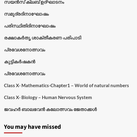
സയൻസ് ക്ലബ് ഉദ്‌ഘാടനം
സമുദ്രദിനാഘോഷം
പരിസ്ഥിതിദിനാഘോഷം
രക്ഷാകർതൃ ശാക്തീകരണ പരിപാടി
പ്രവേശനോത്സവം
കുട്ടികര്‍ഷകന്‍
പ്രവേശനോത്സവം
Class X- Mathematics-Chapter1 – World of natural numbers
Class X- Biology – Human Nervous System
ജവഹർ ബാലഭവൻ കലോത്സവം ജേതാക്കൾ
You may have missed