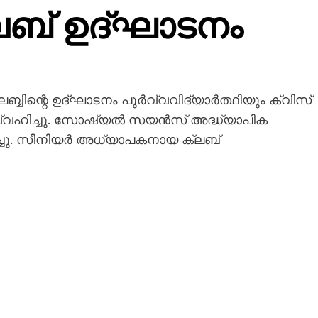
ലബ് ഉദ്‌ഘാടനം
്ബിന്റെ ഉദ്‌ഘാടനം പൂർവ്വവിദ്യാർത്ഥിയും ക്വിസ്
ിർവ്വഹിച്ചു. സോഷ്യൽ സയൻസ് അദ്ധ്യാപിക
്ചു. സീനിയർ അധ്യാപകനായ ക്ലബ്