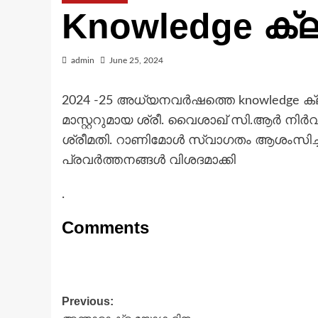
Knowledge ക്
admin
June 25, 2024
2024 -25 അധ്യനവർഷത്തെ knowledge ക്ലബ
മാസ്റ്ററുമായ ശ്രീ. വൈശാഖ് സി.ആർ ന
ശ്രീമതി. റാണിമോൾ സ്വാഗതം ആശംസിച
പ്രവർത്തനങ്ങൾ വിശദമാക്കി
.
Comments
Post
Previous: