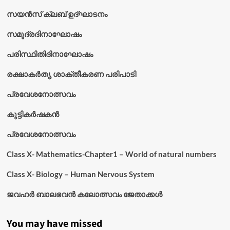
സയൻസ് ക്ലബ് ഉദ്‌ഘാടനം
സമുദ്രദിനാഘോഷം
പരിസ്ഥിതിദിനാഘോഷം
രക്ഷാകർതൃ ശാക്തീകരണ പരിപാടി
പ്രവേശനോത്സവം
കുട്ടികര്‍ഷകന്‍
പ്രവേശനോത്സവം
Class X- Mathematics-Chapter1 – World of natural numbers
Class X- Biology – Human Nervous System
ജവഹർ ബാലഭവൻ കലോത്സവം ജേതാക്കൾ
You may have missed