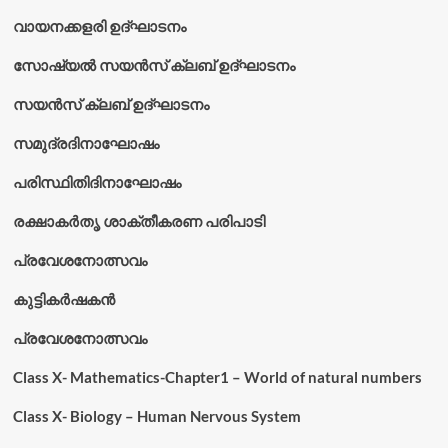
വായനക്കളരി ഉദ്‌ഘാടനം
സോഷ്യൽ സയൻസ് ക്ലബ് ഉദ്‌ഘാടനം
സയൻസ് ക്ലബ് ഉദ്‌ഘാടനം
സമുദ്രദിനാഘോഷം
പരിസ്ഥിതിദിനാഘോഷം
രക്ഷാകർതൃ ശാക്തീകരണ പരിപാടി
പ്രവേശനോത്സവം
കുട്ടികര്‍ഷകന്‍
പ്രവേശനോത്സവം
Class X- Mathematics-Chapter1 – World of natural numbers
Class X- Biology – Human Nervous System